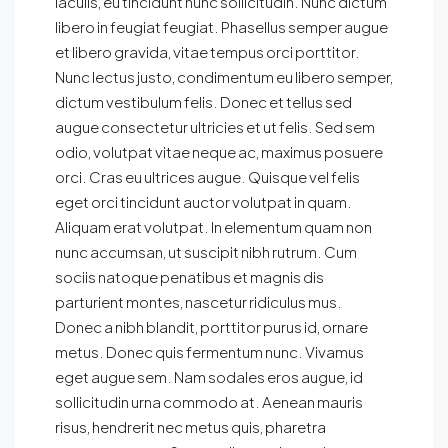
iaculis, eu tincidunt nunc sollicitudin. Nunc dictum
libero in feugiat feugiat. Phasellus semper augue
et libero gravida, vitae tempus orci porttitor.
Nunc lectus justo, condimentum eu libero semper,
dictum vestibulum felis. Donec et tellus sed
augue consectetur ultricies et ut felis. Sed sem
odio, volutpat vitae neque ac, maximus posuere
orci. Cras eu ultrices augue. Quisque vel felis
eget orci tincidunt auctor volutpat in quam.
Aliquam erat volutpat. In elementum quam non
nunc accumsan, ut suscipit nibh rutrum. Cum
sociis natoque penatibus et magnis dis
parturient montes, nascetur ridiculus mus.
Donec a nibh blandit, porttitor purus id, ornare
metus. Donec quis fermentum nunc. Vivamus
eget augue sem. Nam sodales eros augue, id
sollicitudin urna commodo at. Aenean mauris
risus, hendrerit nec metus quis, pharetra