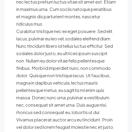
nec lectus pretium luctus vitae sit amet est. Etiam
in maximus urna. Cum sociis natoque penatibus
et magnis dis parturient montes, nascetur
ridiculus mus.
Curabitur tristique nec ex eget posuere. Sed elit
lacus, pulvinar eu leo vel, sodales eleifend diam.
Nunc tincidunt libero id tellus luctus efficitur. Sed
sodales dolor justo, eu ultrices ipsum suscipit
non. Nullam eu dolor vitae felis pellentesque
finibus. Morbi id imperdiet nunc, non commodo
dolor. Quisque non tristique lacus. Ut faucibus,
magna in dapibus vehicula, lectus mauris
pellentesque metus, eu sagittis mi enim quis
massa. Donec nunc urna, pulvinar a vestibulum
nec, consequat sit amet urna. Duis augue nisi,
rhoncus sed consequat eu, lobortis ut dui.
Vivamus placerat auctor arcu eu tincidunt. Proin
vel dolor sed lorem feugiat molestie nec et justo.