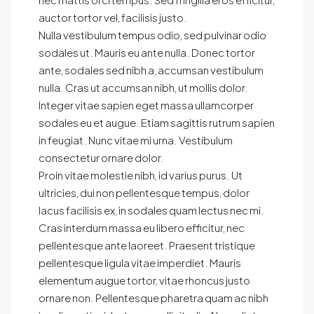
auctor tortor vel, facilisis justo.
Nulla vestibulum tempus odio, sed pulvinar odio
sodales ut. Mauris eu ante nulla. Donec tortor
ante, sodales sed nibh a, accumsan vestibulum
nulla. Cras ut accumsan nibh, ut mollis dolor.
Integer vitae sapien eget massa ullamcorper
sodales eu et augue. Etiam sagittis rutrum sapien
in feugiat. Nunc vitae mi urna. Vestibulum
consectetur ornare dolor.
Proin vitae molestie nibh, id varius purus. Ut
ultricies, dui non pellentesque tempus, dolor
lacus facilisis ex, in sodales quam lectus nec mi.
Cras interdum massa eu libero efficitur, nec
pellentesque ante laoreet. Praesent tristique
pellentesque ligula vitae imperdiet. Mauris
elementum augue tortor, vitae rhoncus justo
ornare non. Pellentesque pharetra quam ac nibh