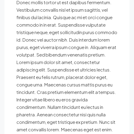
Donec mollis tortor ut est dapibus fermentum.
Vestibulum convallis nisl et ipsum sagittis, vel
finibus dui lacinia. Quisque ac mi et orci congue
commodo in in erat. Suspendisse vulputate
tristique neque, eget sollicitudin purus commodo
id. Donec vel auctor nibh. Duis interdum lorem
purus, eget viverra ipsum congue in. Aliquam erat
volutpat. Sed bibendum venenatis pretium.
Lorem ipsum dolor sit amet, consectetur
adipiscing elit. Suspendisse et ultricies lectus.
Praesent eu felis rutrum, placerat dolor eget,
congue urna. Maecenas cursus mattis purus eu
tincidunt. Cras pretium elementum elit a tempus.
Integer vitae libero eu eros gravida
condimentum. Nullam tincidunt eu lectus in
pharetra. Aenean consectetur nisi quis nulla
condimentum, eget tristique ex pretium. Nunc sit
amet convallis lorem. Maecenas eget est enim.