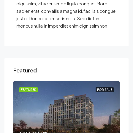
dignissim, vitae euismod ligula congue. Morbi
sapien erat, convallis a magna id, facilisis congue
justo. Donec nec mauris nulla. Sed dictum
rhoncus nulla, in imperdiet enim dignissim non.
Featured
SALE
FEATURED
FOR SALE
FEA
2,32