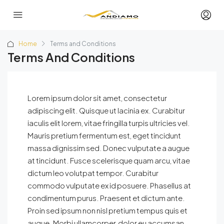
Home
Terms and Conditions
Terms And Conditions
Lorem ipsum dolor sit amet, consectetur
adipiscing elit. Quisque ut lacinia ex. Curabitur
iaculis elit lorem, vitae fringilla turpis ultricies vel.
Mauris pretium fermentum est, eget tincidunt
massa dignissim sed. Donec vulputate a augue
at tincidunt. Fusce scelerisque quam arcu, vitae
dictum leo volutpat tempor. Curabitur
commodo vulputate ex id posuere. Phasellus at
condimentum purus. Praesent et dictum ante.
Proin sed ipsum non nisl pretium tempus quis et
augue. Morbi ullamcorper, dolor eu accumsan