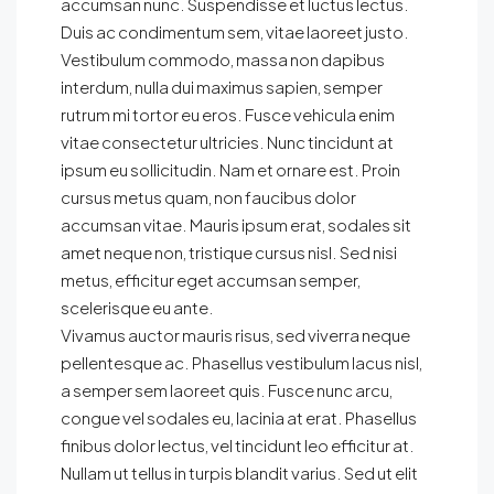
accumsan nunc. Suspendisse et luctus lectus.
Duis ac condimentum sem, vitae laoreet justo.
Vestibulum commodo, massa non dapibus
interdum, nulla dui maximus sapien, semper
rutrum mi tortor eu eros. Fusce vehicula enim
vitae consectetur ultricies. Nunc tincidunt at
ipsum eu sollicitudin. Nam et ornare est. Proin
cursus metus quam, non faucibus dolor
accumsan vitae. Mauris ipsum erat, sodales sit
amet neque non, tristique cursus nisl. Sed nisi
metus, efficitur eget accumsan semper,
scelerisque eu ante.
Vivamus auctor mauris risus, sed viverra neque
pellentesque ac. Phasellus vestibulum lacus nisl,
a semper sem laoreet quis. Fusce nunc arcu,
congue vel sodales eu, lacinia at erat. Phasellus
finibus dolor lectus, vel tincidunt leo efficitur at.
Nullam ut tellus in turpis blandit varius. Sed ut elit