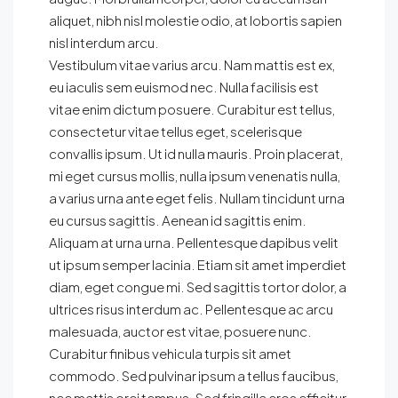
aliquet, nibh nisl molestie odio, at lobortis sapien
nisl interdum arcu.
Vestibulum vitae varius arcu. Nam mattis est ex,
eu iaculis sem euismod nec. Nulla facilisis est
vitae enim dictum posuere. Curabitur est tellus,
consectetur vitae tellus eget, scelerisque
convallis ipsum. Ut id nulla mauris. Proin placerat,
mi eget cursus mollis, nulla ipsum venenatis nulla,
a varius urna ante eget felis. Nullam tincidunt urna
eu cursus sagittis. Aenean id sagittis enim.
Aliquam at urna urna. Pellentesque dapibus velit
ut ipsum semper lacinia. Etiam sit amet imperdiet
diam, eget congue mi. Sed sagittis tortor dolor, a
ultrices risus interdum ac. Pellentesque ac arcu
malesuada, auctor est vitae, posuere nunc.
Curabitur finibus vehicula turpis sit amet
commodo. Sed pulvinar ipsum a tellus faucibus,
nec mattis orci tempus. Sed fringilla eros efficitur,