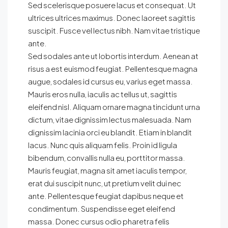
Sed scelerisque posuere lacus et consequat. Ut
ultrices ultrices maximus. Donec laoreet sagittis
suscipit. Fusce vel lectus nibh. Nam vitae tristique
ante.
Sed sodales ante ut lobortis interdum. Aenean at
risus a est euismod feugiat. Pellentesque magna
augue, sodales id cursus eu, varius eget massa.
Mauris eros nulla, iaculis ac tellus ut, sagittis
eleifend nisl. Aliquam ornare magna tincidunt urna
dictum, vitae dignissim lectus malesuada. Nam
dignissim lacinia orci eu blandit. Etiam in blandit
lacus. Nunc quis aliquam felis. Proin id ligula
bibendum, convallis nulla eu, porttitor massa.
Mauris feugiat, magna sit amet iaculis tempor,
erat dui suscipit nunc, ut pretium velit dui nec
ante. Pellentesque feugiat dapibus neque et
condimentum. Suspendisse eget eleifend
massa. Donec cursus odio pharetra felis